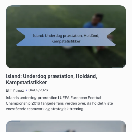
HOLDPRÆSTATION I UEFA EUROPAMESTERSKABET I FODBOLD 2016
Island: Underdog præstation, Holdånd,
Kampstatistikker
04/02/2026
Elif Yılmaz
Islands underdog-præstation i UEFA European Football
Championship 2016 fangede fans verden over, da holdet viste
enestående teamwork og strategisk træning.…