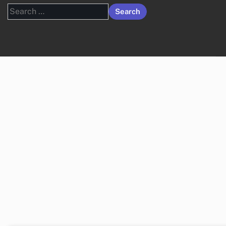
Search
for: