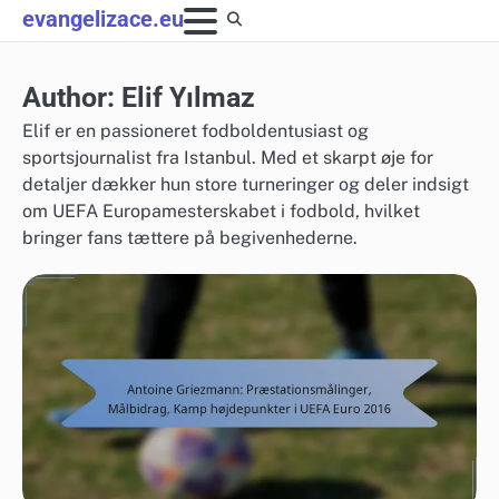
Skip
evangelizace.eu
to
content
Author:
Elif Yılmaz
Elif er en passioneret fodboldentusiast og
sportsjournalist fra Istanbul. Med et skarpt øje for
detaljer dækker hun store turneringer og deler indsigt
om UEFA Europamesterskabet i fodbold, hvilket
bringer fans tættere på begivenhederne.