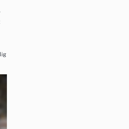
”
t
lig