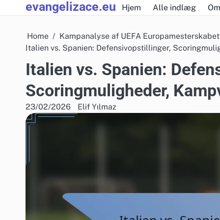
evangelizace.eu
Skip
Hjem
Alle indlæg
O
to
content
Home
Kampanalyse af UEFA Europamesterskabet 
Italien vs. Spanien: Defensivopstillinger, Scoringmu
Italien vs. Spanien: Defens
Scoringmuligheder, Kamp
23/02/2026
Elif Yılmaz