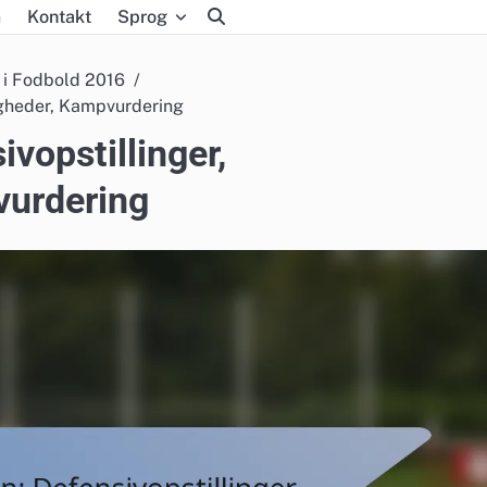
m
Kontakt
Sprog
i Fodbold 2016
ligheder, Kampvurdering
ivopstillinger,
vurdering