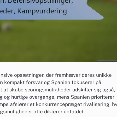
fensive opsætninger, der fremhæver deres unikke
r en kompakt forsvar og Spanien fokuserer på
il at skabe scoringsmuligheder adskiller sig også,
ng og hurtige overgange, mens Spanien prioriterer
mpe afslører et konkurrencepræget rivalisering, h
ngsmuligheder ofte dikterer udfaldet.