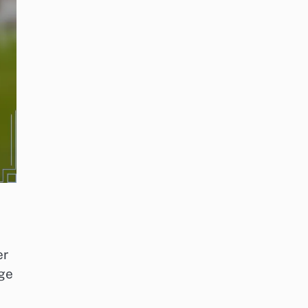
er
ige