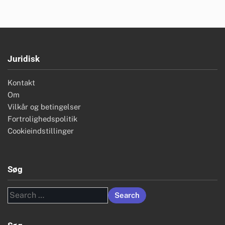
Juridisk
Kontakt
Om
Vilkår og betingelser
Fortrolighedspolitik
Cookieindstillinger
Søg
Search
for: