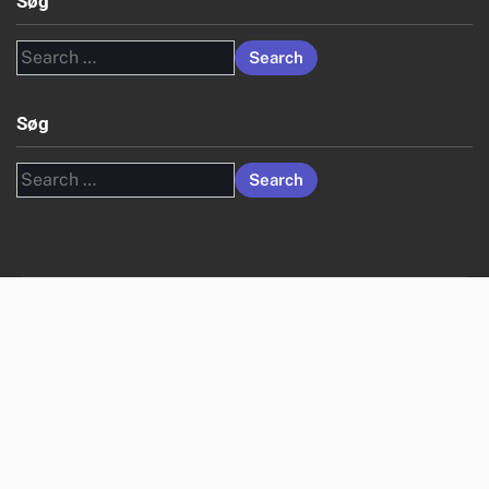
Søg
Search
for:
Søg
Search
for: